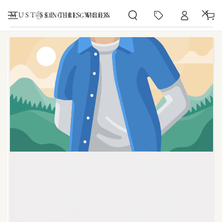
カ
コンテンツにスキッ
プする
ー
MUST-SEE THIS WEEK
ト
商品の情報にスキップする
モ
ダ
ー
ル
で
1
メ
デ
ィ