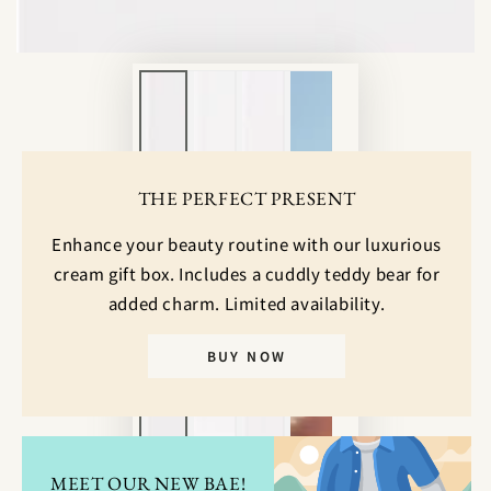
ア
を
開
く
THE PERFECT PRESENT
Enhance your beauty routine with our luxurious
cream gift box. Includes a cuddly teddy bear for
added charm. Limited availability.
BUY NOW
MEET OUR NEW BAE!