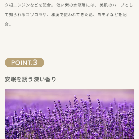
タ根ニンジンなどを配合。 淡い紫の水液層には、 美肌のハーブとし
て知られるゴツコラや、和漢で使われてきた葛、ヨモギなどを配
合。
安眠を誘う深い香り