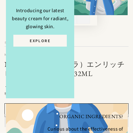
Introducing our latest
beauty cream for radiant,
glowing skin.
EXPLORE
ホーム
/
NEROLILA（ネロリラ）
NEROLILA（ネロリラ）エンリッチ
ビューティーセラム 32ML
8,800
定
¥
価
税込み。
カートに入れる
ORGANIC INGREDIENTS?
Curious about the effectiveness of