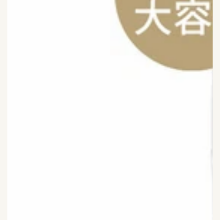
THE PERFECT PRESENT
Enhance your beauty routine with our luxurious
cream gift box. Includes a cuddly teddy bear for
added charm. Limited availability.
BUY NOW
MEET OUR NEW BAE!
Introducing our latest
beauty cream for radiant,