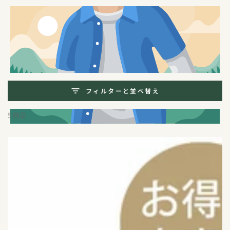
コンテンツにスキッ
プする
コ
ボディローション・クリーム
レ
ク
フィルターと並べ替え
シ
5商品
ョ
ン: