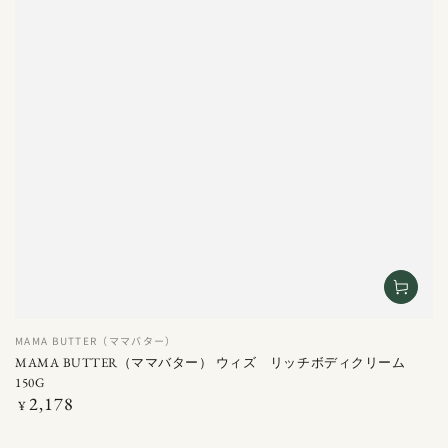
ベ
MAMA BUTTER（ママバター）
ン
MAMA BUTTER（ママバター） ウィズ リッチボディクリーム
ダ
150G
ー
2,178
定
¥
価