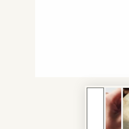
モ
ダ
ー
ル
で
1
メ
デ
ィ
ア
を
開
く