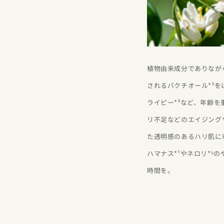
植物由来成分でありなが
されるバクチオール*³を
ライピー*³など、年齢
リ不足などのエイジング
た透明感のあるハリ肌に
ハマナス*¹やネロリ*⁵
時間を。