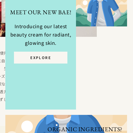
MEET OUR NEW BAE!
Introducing our latest
beauty cream for radiant,
glowing skin.
使用せず、ジャパニーズローズと呼ばれる
EXPLORE
に自生する日本のバラ「ハマナス」の
生体水*¹と蒸留水*¹に、
ーズネロリの蒸留水*¹をブレンドした、
沢なベース処方のシートマスク。
透力*²が高く、香り高い花々の
ずしい潤いをお肌に閉じ込めます。
ORGANIC INGREDIENTS?