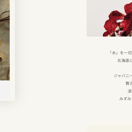
「水」を一切
北海道
ジャパニ
贅
浸
みずみ