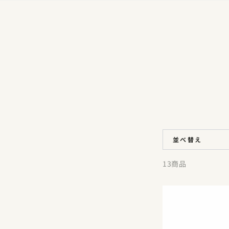
コンテンツにスキッ
プする
並べ替え
13商品