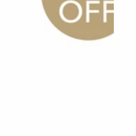
ー）
イ
UV
ス
バ
ト
リ
ミ
ア
ル
モ
ク
イ
ア
ス
ロ
ト
マ
ミ
イ
ル
ン
ク
SPF50+
無
PA+++
香
50g
料
SPF50+