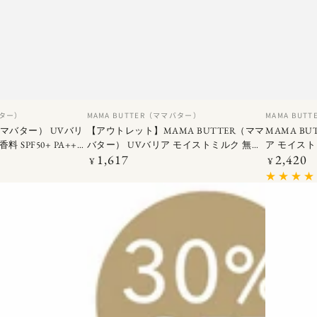
【ア
MAMA
ベ
ベ
バター）
MAMA BUTTER（ママバター）
MAMA BUT
ン
ン
ウ
BUTTE
ママバター） UVバリ
【アウトレット】MAMA BUTTER（ママ
MAMA B
ダ
ダ
 SPF50+ PA+++
バター） UVバリア モイストミルク 無香
ア モイスト
ト
マ
ー
ー
1,617
2,420
料 SPF50+ PA+++ 50G
定
PA+++ 50G
定
¥
¥
レ
バ
価
価
ッ
タ
ト】
ー）
MAMA
UV
BUTTER（マ
バ
マ
リ
バ
ア
タ
モ