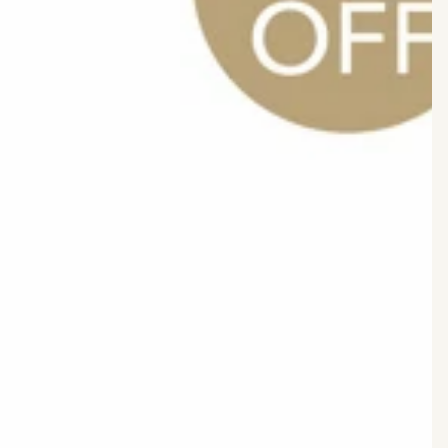
ー）
UV
バ
リ
ア
モ
イ
ス
ト
ミ
ル
ク
ア
ロ
マ
イ