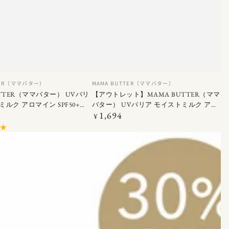
【ア
ベ
TER（ママバター）
MAMA BUTTER（ママバター）
ン
R（マ
ウ
UTTER（ママバター） UVバリ
【アウトレット】MAMA BUTTER（ママ
ダ
ミルク アロマイン SPF50+
バター） UVバリア モイストミルク アロ
ト
ー
1,694
マイン SPF50+ PA+++ 50G
定
¥
レ
価
ッ
ト】
MAMA
BUTTER（マ
マ
バ
タ