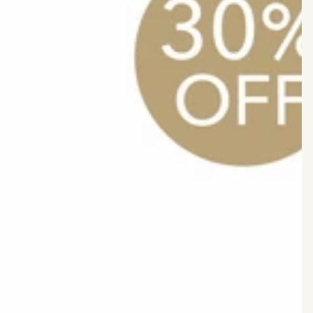
THE PERFECT PRESENT
Enhance your beauty routine with our
luxurious cream gift box. Includes a cuddly
teddy bear for added charm. Limited
availability.
BUY NOW
MEET OUR NEW BAE!
Introducing our latest
beauty cream for radiant,