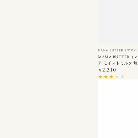
MAMA
ベ
MAMA BUTTER（ママ
ン
BUTTER（マ
MAMA BUTTER（
ダ
ア モイストミルク 無香料
マ
ー
2,310
50G
定
¥
バ
価
タ
ー）
UV
バ
リ
ア
モ