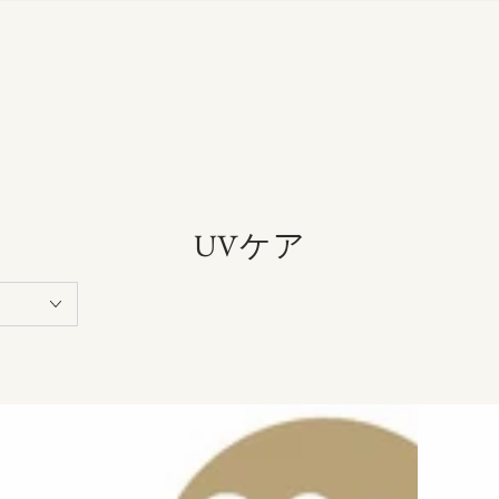
コ
UVケア
レ
ク
シ
ョ
ン: