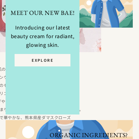
MEET OUR NEW BAE!
Introducing our latest
beauty cream for radiant,
glowing skin.
EXPLORE
肌のバリア機能*¹に着目した、
ンケア発想の薬用スカルプケア。
のセラミド*²や、頭皮スキンケア成分
リゴ糖*³」が、乾燥や外的刺激で
ぎやすい頭皮をうるおいで満たし、
まりのある、艶やかな水光髪へと導きます。
で華やかな、熊本県産ダマスクローズ
ブレンドの香り〜
ORGANIC INGREDIENTS?