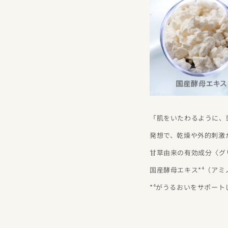
「肌をいたわるように、
発想で、乾燥や外的刺激
甘草由来の有効成分〈グ
国産酵母エキス*⁴（アミ
*⁴がうるおいをサポー