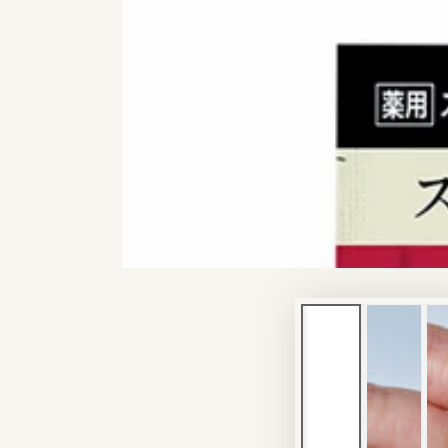
モ
ダ
ー
ル
で
1
メ
デ
ィ
ア
を
開
く