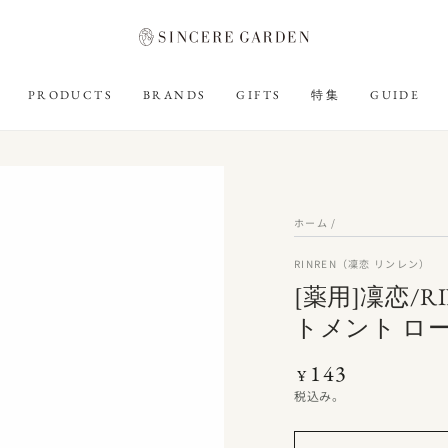
PRODUCTS
BRANDS
GIFTS
特集
GUIDE
ホーム
/
RINREN（凜恋 リンレン）
[薬用]凜恋/
トメント ロ
143
定
¥
価
税込み。