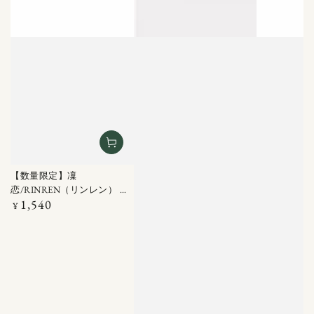
【数量限定】凜
恋/RINREN（リンレン） ク
1,540
ールブリーズ ドライシャン
定
¥
価
プー ミントティー 100ML