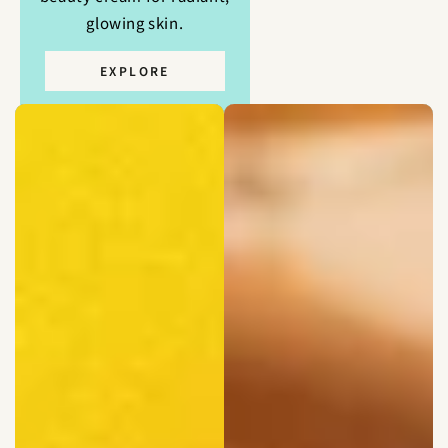
ていきます。
glowing skin.
EXPLORE
ORGANIC INGREDIENTS?
Curious about the effectiveness of
organic ingredients? Learn how our
products harness nature’s potential for
real results.