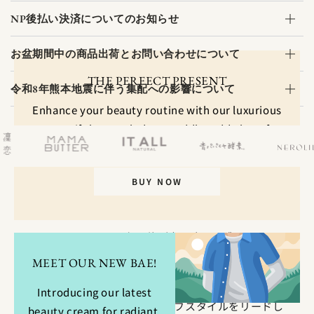
NP後払い決済についてのお知らせ
お盆期間中の商品出荷とお問い合わせについて
THE PERFECT PRESENT
令和8年熊本地震に伴う集配への影響について
Enhance your beauty routine with our luxurious
cream gift box. Includes a cuddly teddy bear for
added charm. Limited availability.
BUY NOW
LIFESTYLE MEDICINE
SINCERE GARDENで心と体が喜ぶ癒しを感じてもら
い、
MEET OUR NEW BAE!
自分で自分を癒せるようになることで、
自分の周りの人も癒していけるように。
Introducing our latest
日々の自分を癒し、整えるライフスタイルをリードし
beauty cream for radiant,