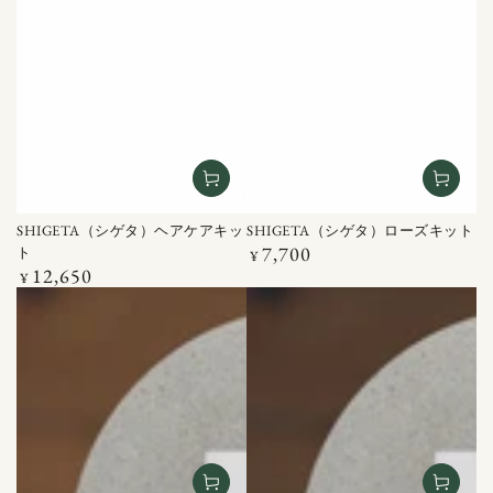
SHIGETA（シゲタ）ヘアケアキッ
SHIGETA（シゲタ）ローズキット
7,700
ト
定
¥
12,650
価
定
¥
価