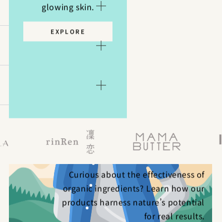
glowing skin.
EXPLORE
ORGANIC INGREDIENTS?
Curious about the effectiveness of
organic ingredients? Learn how our
products harness nature’s potential
for real results.