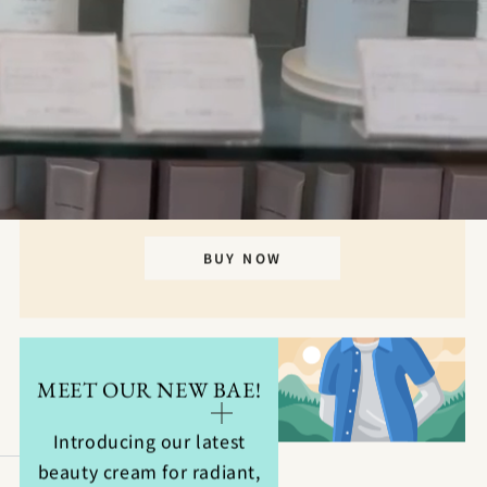
THE PERFECT PRESENT
Enhance your beauty routine with our
luxurious cream gift box. Includes a cuddly
teddy bear for added charm. Limited
availability.
BUY NOW
MEET OUR NEW BAE!
Introducing our latest
beauty cream for radiant,