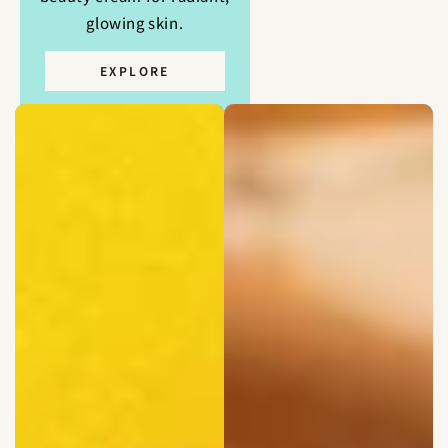
ていきます。
glowing skin.
EXPLORE
ORGANIC INGREDIENTS?
Curious about the effectiveness of
organic ingredients? Learn how our
products harness nature’s potential for
real results.