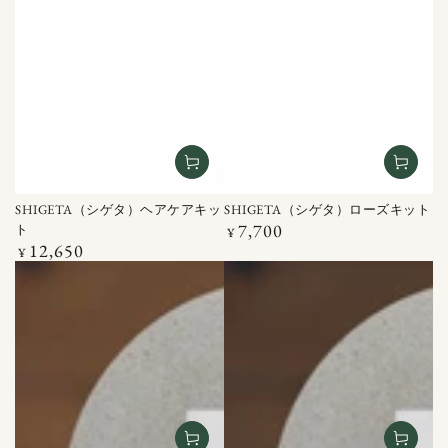
SHIGETA（シゲタ）ヘアケアキッ
SHIGETA（シゲタ）ローズキット
7,700
ト
定
¥
12,650
価
定
¥
価