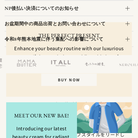
NP後払い決済についてのお知らせ
お盆期間中の商品出荷とお問い合わせについて
THE PERFECT PRESENT
令和8年熊本地震に伴う集配への影響について
Enhance your beauty routine with our luxurious
cream gift box. Includes a cuddly teddy bear for
added charm. Limited availability.
BUY NOW
LIFESTYLE MEDICINE
SINCERE GARDENで心と体が喜ぶ癒しを感じてもら
い、
MEET OUR NEW BAE!
自分で自分を癒せるようになることで、
自分の周りの人も癒していけるように。
Introducing our latest
日々の自分を癒し、整えるライフスタイルをリードし
beauty cream for radiant,