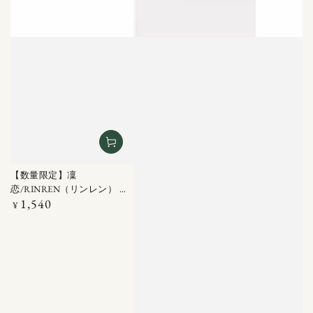
【数量限定】凜
恋/RINREN（リンレン） ク
1,540
ールブリーズ ドライシャン
定
¥
価
プー ミントティー 100ML