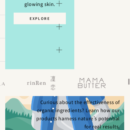
glowing skin.
EXPLORE
ORGANIC INGREDIENTS?
Curious about the effectiveness of
organic ingredients? Learn how our
products harness nature’s potential
for real results.