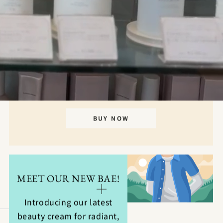
THE PERFECT PRESENT
Enhance your beauty routine with our
luxurious cream gift box. Includes a cuddly
teddy bear for added charm. Limited
availability.
BUY NOW
MEET OUR NEW BAE!
Introducing our latest
beauty cream for radiant,