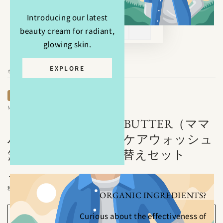
Introducing our latest
beauty cream for radiant,
glowing skin.
EXPLORE
ホーム
/
送料無料
MAMA BUTTER（ママバター）
【送料無料】MAMA BUTTER（ママ
バター） デリケートケアウォッシュ
無香料 ボトル＆詰め替えセット
3,300
定
¥
価
税込み。
ORGANIC INGREDIENTS?
Curious about the effectiveness of
カートに入れる