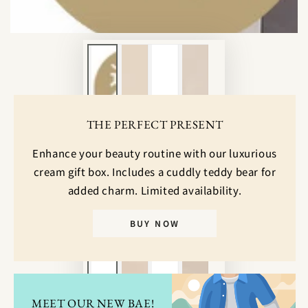
ア
を
開
く
THE PERFECT PRESENT
Enhance your beauty routine with our luxurious
cream gift box. Includes a cuddly teddy bear for
added charm. Limited availability.
BUY NOW
MEET OUR NEW BAE!