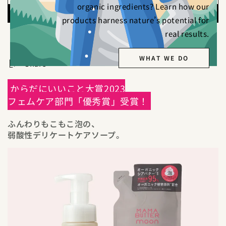
organic ingredients? Learn how our
products harness nature’s potential for
real results.
別のお支払い方法
WHAT WE DO
Share
からだにいいこと大賞2023
フェムケア部門「優秀賞」受賞！
ふんわりもこもこ泡の、
弱酸性デリケートケアソープ。