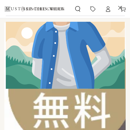
カ
コンテンツにスキッ
プする
ー
MUST-SEE THIS WEEK
ト
商品の情報にスキップする
モ
ダ
ー
ル
で
1
メ
デ
ィ