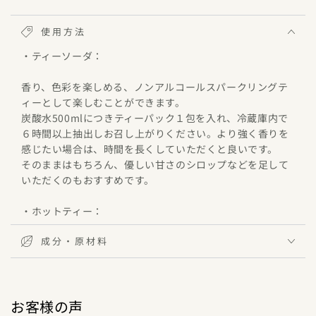
使用方法
・ティーソーダ：
香り、色彩を楽しめる、ノンアルコールスパークリングテ
ィーとして楽しむことができます。
炭酸水500mlにつきティーパック１包を入れ、冷蔵庫内で
６時間以上抽出しお召し上がりください。より強く香りを
感じたい場合は、時間を長くしていただくと良いです。
そのままはもちろん、優しい甘さのシロップなどを足して
いただくのもおすすめです。
・ホットティー：
成分・原材料
低温の方がより香りを感じていただけます。
２煎目、３煎目と変化する香りもお楽しみください。 *抽
出温度が高かったり、時間が長くなると渋みが出てしまう
ことがあります。
お客様の声