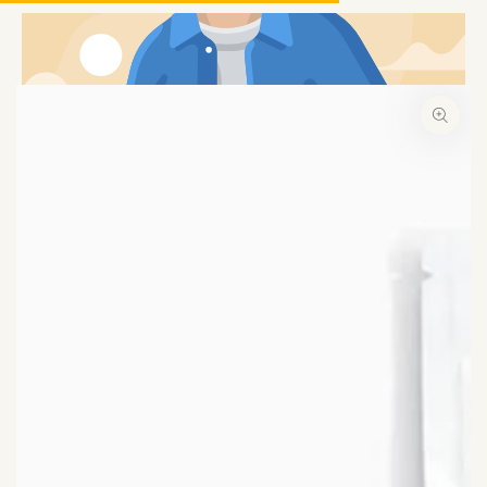
コンテンツにスキッ
プする
商品の情報にスキップする
モ
ダ
ー
ル
で
1
メ
デ
ィ