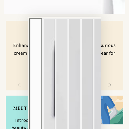
ア
を
開
く
THE PERFECT PRESENT
Enhance your beauty routine with our luxurious
cream gift box. Includes a cuddly teddy bear for
added charm. Limited availability.
BUY NOW
MEET OUR NEW BAE!
Introducing our latest
beauty cream for radiant,