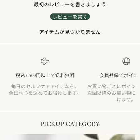
【ティーポットの場合の目安：200ml 70~80℃ 3~4分】
最初のレビューを書きましょう
・水出しアイスティー：
レビューを書く
品種の個性や香りがより際立ちます。
アイテムが見つかりません
1,000mlにつきティーパック１包を入れ、冷蔵庫内で６時
間以上抽出しお召し上がりください。より強く香りを感じ
たい場合は、時間を長くしていただくと良いです。
税込5,500円以上で送料無料
会員登録でポイン
毎日のセルフケアアイテムを、
お買い物ごとにポイン
全国へ心を込めてお届けします。
次回以降のお買い物に
けます。
PICKUP CATEGORY