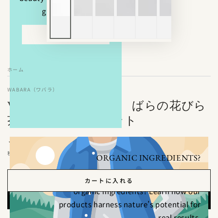
glowing skin.
EXPLORE
ホーム
/
WABARA（ワバラ）
WABARA（ワバラ） ばらの花びら
茶 #1 - #5：５種セット
4,580
定
¥
価
税込み。
ORGANIC INGREDIENTS?
Curious about the effectiveness of
カートに入れる
organic ingredients? Learn how our
products harness nature’s potential for
real results.