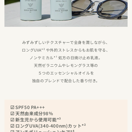
みずみずしいテクスチャーで全身を潤しながら、
ロングUVA*² や外的ストレスからもお肌を守る、
ノンケミカル*¹ 処方の日焼け止め乳液。
天然ゼラニウムやレモングラス等の
５つのエッセンシャルオイルを
独自のブレンドで配合した香り付き。
☑ SPF50 PA+++
☑ 天然由来成分98％
☑ 新生児から使用可能*³
☑ ロングUVA(340-400nm)カット*²
☑ アンチポリューションケア*⁴