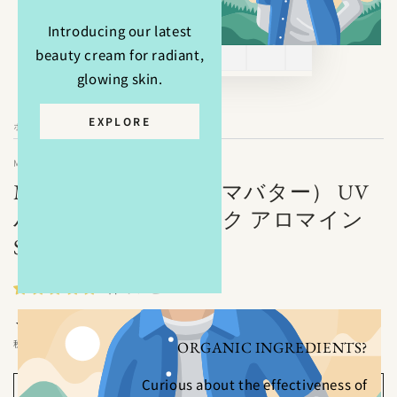
Introducing our latest
beauty cream for radiant,
glowing skin.
EXPLORE
ホーム
/
MAMA BUTTER（ママバター）
MAMA BUTTER（ママバター） UV
バリア モイストミルク アロマイン
SPF50+ PA+++ 50G
1件のレビュー
2,420
定
¥
価
税込み。
ORGANIC INGREDIENTS?
Curious about the effectiveness of
カートに入れる