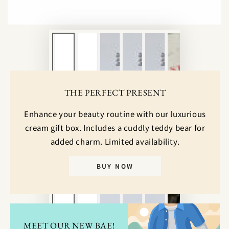
ア
を
開
く
THE PERFECT PRESENT
Enhance your beauty routine with our luxurious
cream gift box. Includes a cuddly teddy bear for
added charm. Limited availability.
BUY NOW
MEET OUR NEW BAE!