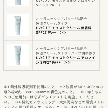
UVバリア モイストミルク アロマイン
SPF50+ PA+++
オーガニックシアバター5％配合
保湿クリームタイプ
UVバリア モイストクリーム 無香料
SPF27 PA++ ＞＞
オーガニックシアバター5％配合
保湿クリームタイプ・ハーブ調の香り
UVバリア モイストクリーム アロマイ
ン SPF27 PA++ ＞＞
＊1 紫外線吸収剤不使用のこと ＊2 波長が340〜400nmの
紫外線A波、380〜500nmの青色光のこと。 ＊3 赤ちゃん
へのご使用前には必ずパッチテストを実施してくださ
い。 ＊4 排気ガスやスモッグ・大気汚染などの環境ストレ
スによる肌の乾燥をケアすること ＊5 すべての方に肌トラ