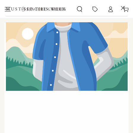
カ
コンテンツにスキッ
プする
ー
MUST-SEE THIS WEEK
ト
商品の情報にスキップする
モ
ダ
ー
ル
で
1
メ
デ
ィ