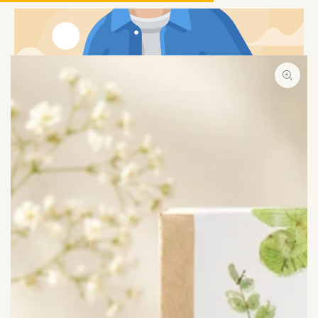
コンテンツにスキッ
プする
商品の情報にスキップする
モ
ダ
ー
ル
で
1
メ
デ
ィ