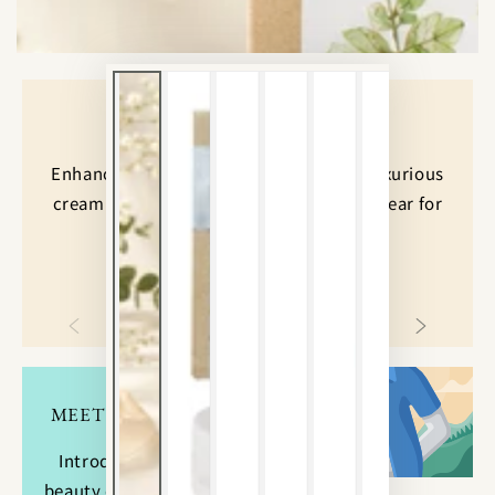
ア
を
開
く
THE PERFECT PRESENT
Enhance your beauty routine with our luxurious
cream gift box. Includes a cuddly teddy bear for
added charm. Limited availability.
BUY NOW
MEET OUR NEW BAE!
Introducing our latest
beauty cream for radiant,