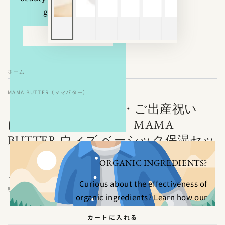
glowing skin.
EXPLORE
ホーム
/
MAMA BUTTER（ママバター）
【ギフトボックス付・ご出産祝い
に・ご家族で使える】MAMA
BUTTER ウィズ ベーシック保湿セッ
ト
ORGANIC INGREDIENTS?
6,974
定
¥
Curious about the effectiveness of
価
税込み。
organic ingredients? Learn how our
products harness nature’s potential for
カートに入れる
real results.