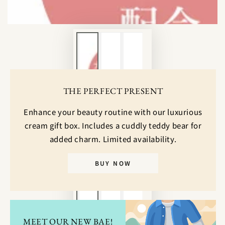
ア
を
開
く
THE PERFECT PRESENT
Enhance your beauty routine with our luxurious
cream gift box. Includes a cuddly teddy bear for
added charm. Limited availability.
BUY NOW
MEET OUR NEW BAE!