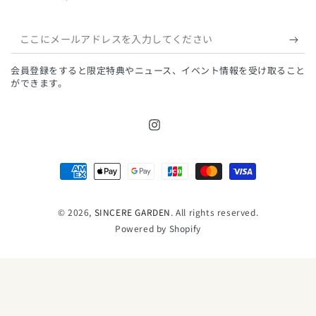
こ
こ
会員登録をすると限定特典やニュース、イベント情報を受け取ること
に
ができます。
メ
ー
Instagram
ル
ア
支
ド
払
レ
い
© 2026,
SINCERE GARDEN
. All rights reserved.
Powered by Shopify
ス
方
を
法
入
力