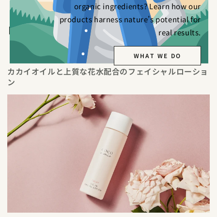
別のお支払い方法
organic ingredients? Learn how our
products harness nature’s potential for
Share
real results.
WHAT WE DO
カカイオイルと上質な花水配合のフェイシャルローショ
ン