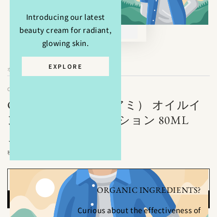
Introducing our latest
beauty cream for radiant,
glowing skin.
EXPLORE
ホーム
/
COCO AMIE（ココアミ）
COCO AMIE（ココアミ） オイルイ
ンフェイシャルローション 80ML
9,350
定
¥
価
税込み。
カートに入れる
ORGANIC INGREDIENTS?
Curious about the effectiveness of