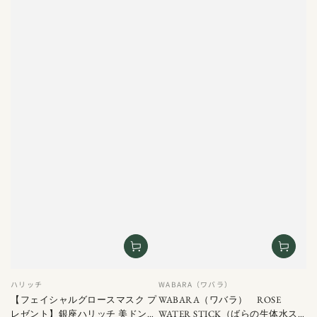
ベ
ベ
ハリッチ
WABARA（ワバラ）
ン
ン
【フェイシャルグロースマスク プ
WABARA（ワバラ） ROSE
ダ
ダ
レゼント】銀座ハリッチ 美ドン
WATER STICK（ばらの生体水ス