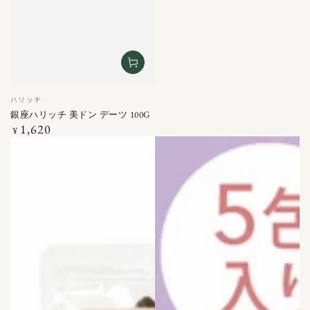
ベ
ハリッチ
ン
銀座ハリッチ 美ドン デーツ 100G
ダ
1,620
定
¥
ー
価