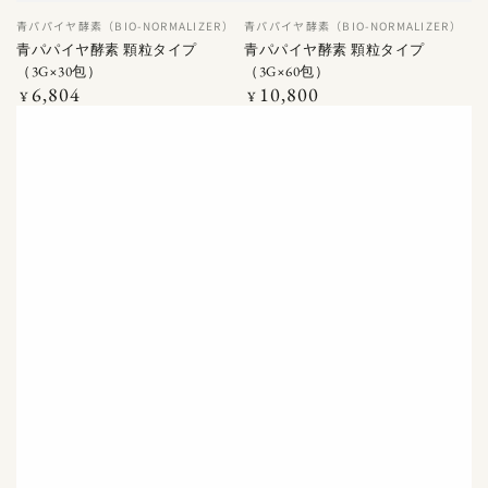
ベ
ベ
青パパイヤ酵素（BIO-NORMALIZER）
青パパイヤ酵素（BIO-NORMALIZER）
ン
ン
青パパイヤ酵素 顆粒タイプ
青パパイヤ酵素 顆粒タイプ
ダ
ダ
（3G×30包）
（3G×60包）
ー
ー
6,804
10,800
定
定
¥
¥
価
価