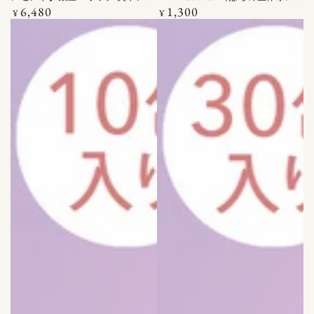
ー
ー
6,480
1,300
デーツ 100G×4
定
ティック） 25ML（5ML×5包）
定
¥
¥
価
価