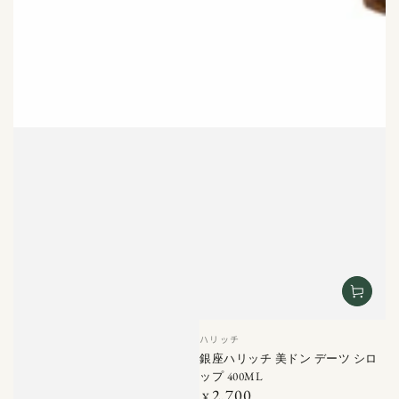
ベ
ハリッチ
ン
銀座ハリッチ 美ドン デーツ シロ
ダ
ップ 400ML
ー
2,700
定
¥