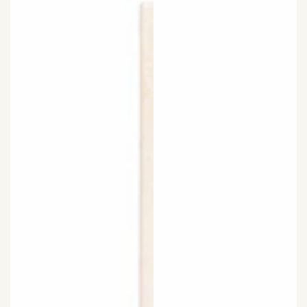
THE PERFECT PRESENT
Enhance your beauty routine with our luxurious
cream gift box. Includes a cuddly teddy bear for
added charm. Limited availability.
BUY NOW
MEET OUR NEW BAE!
Introducing our latest
beauty cream for radiant,