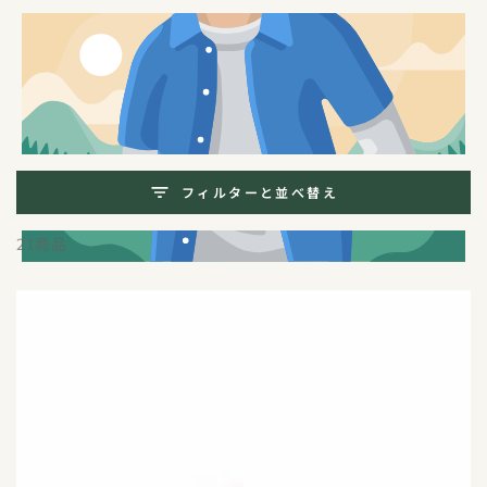
コンテンツにスキッ
プする
コ
食品・インナーケア
レ
ク
フィルターと並べ替え
シ
21商品
ョ
ン: