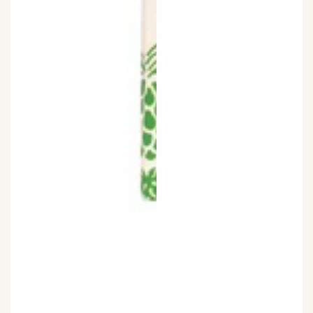
glowing skin.
EXPLORE
ORGANIC INGREDIENTS?
Curious about the effectiveness of
organic ingredients? Learn how our
products harness nature’s potential for
real results.