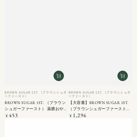
ベ
ベ
BROWN SUGAR 1ST.（ブラウンシュガ
BROWN SUGAR 1ST.（ブラウンシュガ
ン
ーファースト）
ン
ーファースト）
ダ
BROWN SUGAR 1ST. （ブラウン
ダ
【大容量】BROWN SUGAR 1ST.
シュガーファースト） 薬膳おやつ
（ブラウンシュガーファースト）
ー
ー
453
1,296
ドライなつめ 20G
定
薬膳おやつ ドライなつめ 80G
定
¥
¥
価
価