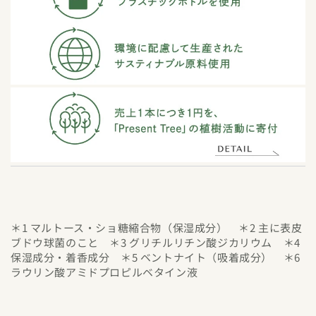
＊1 マルトース・ショ糖縮合物（保湿成分） ＊2 主に表皮
ブドウ球菌のこと ＊3 グリチルリチン酸ジカリウム ＊4
保湿成分・着香成分 ＊5 ベントナイト（吸着成分） ＊6
ラウリン酸アミドプロピルベタイン液