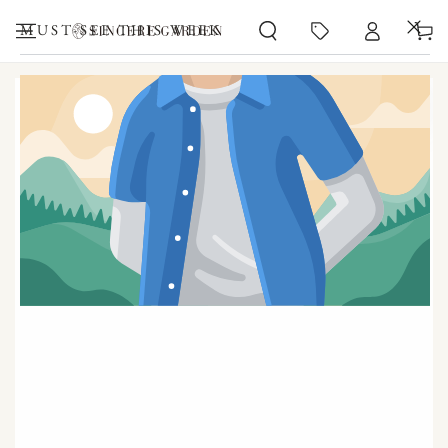
カ
コンテンツにスキッ
プする
ー
MUST-SEE THIS WEEK
ト
商品の情報にスキップする
モ
ダ
ー
ル
で
1
メ
デ
ィ