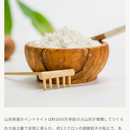
山形県産のベントナイトは約1600万年前の火山灰が堆積してつくら
れた粘土層で非常に滑らか。 約2ミクロンの超微粒子の粘土で、毛