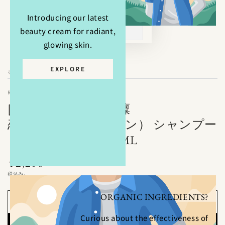
Introducing our latest
beauty cream for radiant,
glowing skin.
EXPLORE
ホーム
/
RINREN（凜恋 リンレン）
[薬用スカルプケア]凜
恋/RINREN（リンレン） シャンプー
ミント＆レモン 400ML
2,200
定
¥
価
税込み。
ORGANIC INGREDIENTS?
カートに入れる
Curious about the effectiveness of