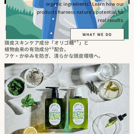
organic ingredients? Learn how our
products harness nature’s potential for
別のお支払い方法
real results.
Share
WHAT WE DO
頭皮スキンケア成分「オリゴ糖*¹」と
植物由来の有効成分*³配合。
フケ・かゆみを防ぎ、清らかな頭皮環境へ。