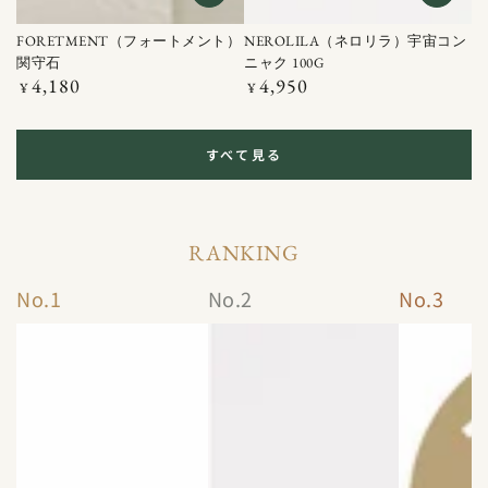
FORETMENT（フォートメント）
NEROLILA（ネロリラ）宇宙コン
関守石
ニャク 100G
4,180
4,950
定
定
¥
¥
価
価
すべて見る
RANKING