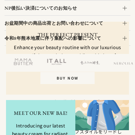
NP後払い決済についてのお知らせ
お盆期間中の商品出荷とお問い合わせについて
THE PERFECT PRESENT
令和8年熊本地震に伴う集配への影響について
Enhance your beauty routine with our luxurious
cream gift box. Includes a cuddly teddy bear for
added charm. Limited availability.
BUY NOW
LIFESTYLE MEDICINE
SINCERE GARDENで心と体が喜ぶ癒しを感じてもら
い、
MEET OUR NEW BAE!
自分で自分を癒せるようになることで、
自分の周りの人も癒していけるように。
Introducing our latest
日々の自分を癒し、整えるライフスタイルをリードし
beauty cream for radiant,