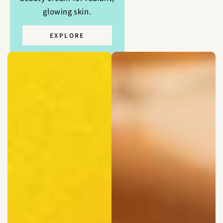
ていきます。
glowing skin.
EXPLORE
ORGANIC INGREDIENTS?
Curious about the effectiveness of
organic ingredients? Learn how our
products harness nature’s potential for
real results.