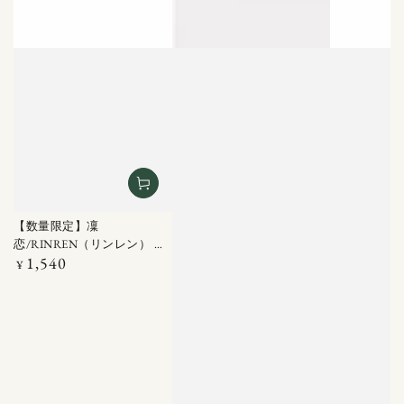
【数量限定】凜
恋/RINREN（リンレン） ク
1,540
ールブリーズ ドライシャン
定
¥
価
プー ミントティー 100ML