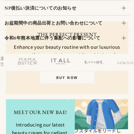
NP後払い決済についてのお知らせ
お盆期間中の商品出荷とお問い合わせについて
THE PERFECT PRESENT
令和8年熊本地震に伴う集配への影響について
Enhance your beauty routine with our luxurious
cream gift box. Includes a cuddly teddy bear for
added charm. Limited availability.
BUY NOW
LIFESTYLE MEDICINE
SINCERE GARDENで心と体が喜ぶ癒しを感じてもら
い、
MEET OUR NEW BAE!
自分で自分を癒せるようになることで、
自分の周りの人も癒していけるように。
Introducing our latest
日々の自分を癒し、整えるライフスタイルをリードし
beauty cream for radiant,