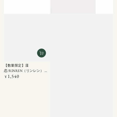
【数量限定】凜
恋/RINREN（リンレン） ク
1,540
ールブリーズ ドライシャン
定
¥
価
プー ミントティー 100ML