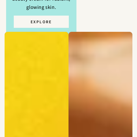
ていきます。
glowing skin.
EXPLORE
ORGANIC INGREDIENTS?
Curious about the effectiveness of
organic ingredients? Learn how our
products harness nature’s potential for
real results.