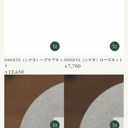
SHIGETA（シゲタ）ヘアケアキッ
SHIGETA（シゲタ）ローズキット
7,700
ト
定
¥
12,650
価
定
¥
価